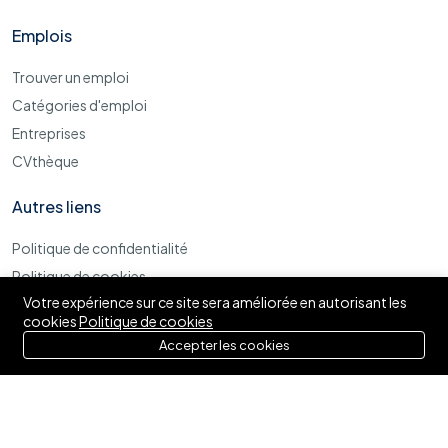
Emplois
Trouver un emploi
Catégories d'emploi
Entreprises
CVthèque
Autres liens
Politique de confidentialité
Politique de cookies
Votre expérience sur ce site sera améliorée en autorisant les
Termes et conditions d'utilisations
cookies
Politique de cookies
Accepter les cookies
© 2025 Izytaf. Tous droits réservés.