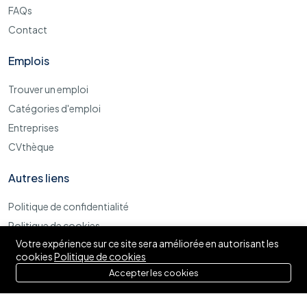
FAQs
Contact
Emplois
Trouver un emploi
Catégories d'emploi
Entreprises
CVthèque
Autres liens
Politique de confidentialité
Politique de cookies
Votre expérience sur ce site sera améliorée en autorisant les
Termes et conditions d'utilisations
cookies
Politique de cookies
Accepter les cookies