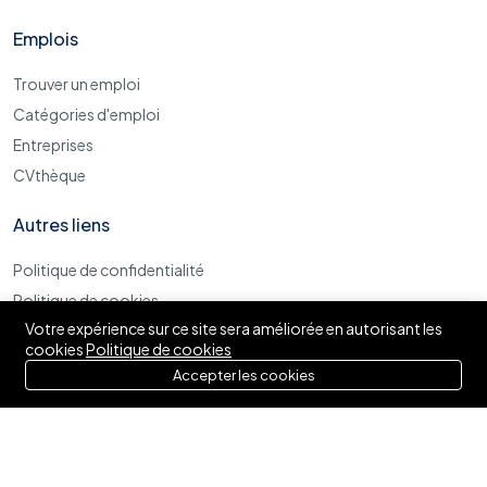
Emplois
Trouver un emploi
Catégories d'emploi
Entreprises
CVthèque
Autres liens
Politique de confidentialité
Politique de cookies
Votre expérience sur ce site sera améliorée en autorisant les
Termes et conditions d'utilisations
cookies
Politique de cookies
Accepter les cookies
© 2025 Izytaf. Tous droits réservés.