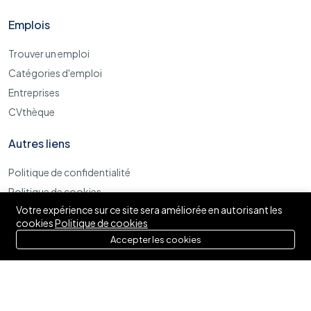
Emplois
Trouver un emploi
Catégories d'emploi
Entreprises
CVthèque
Autres liens
Politique de confidentialité
Politique de cookies
Votre expérience sur ce site sera améliorée en autorisant les
Termes et conditions d'utilisations
cookies
Politique de cookies
Accepter les cookies
© 2025 Izytaf. Tous droits réservés.