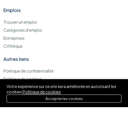
Emplois
Trouver un emploi
Catégories d'emploi
Entreprises
CVthèque
Autres liens
Politique de confidentialité
Politique de cookies
Votre expérience sur ce site sera améliorée en autorisant les
Termes et conditions d'utilisations
cookies
Politique de cookies
Accepter les cookies
© 2025 Izytaf. Tous droits réservés.