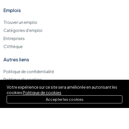
Emplois
Trouver un emploi
Catégories d'emploi
Entreprises
CVthèque
Autres liens
Politique de confidentialité
Politique de cookies
Votre expérience sur ce site sera améliorée en autorisant les
Termes et conditions d'utilisations
cookies
Politique de cookies
Accepter les cookies
© 2025 Izytaf. Tous droits réservés.