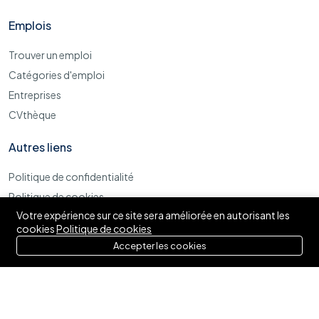
Emplois
Trouver un emploi
Catégories d'emploi
Entreprises
CVthèque
Autres liens
Politique de confidentialité
Politique de cookies
Votre expérience sur ce site sera améliorée en autorisant les
Termes et conditions d'utilisations
cookies
Politique de cookies
Accepter les cookies
© 2025 Izytaf. Tous droits réservés.