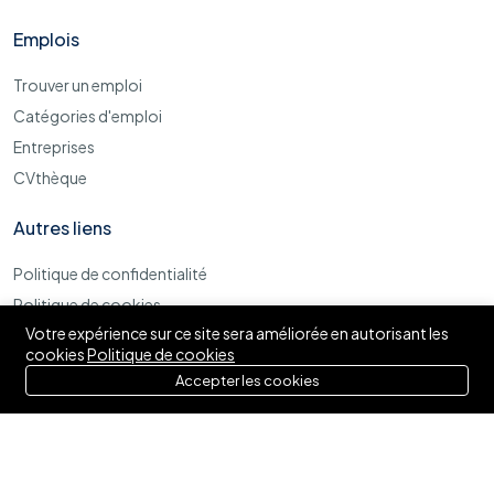
Emplois
Trouver un emploi
Catégories d'emploi
Entreprises
CVthèque
Autres liens
Politique de confidentialité
Politique de cookies
Votre expérience sur ce site sera améliorée en autorisant les
Termes et conditions d'utilisations
cookies
Politique de cookies
Accepter les cookies
© 2025 Izytaf. Tous droits réservés.