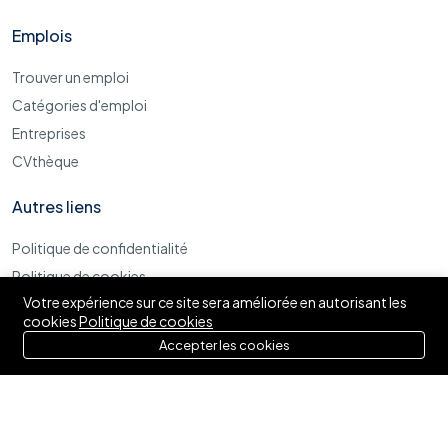
Emplois
Trouver un emploi
Catégories d'emploi
Entreprises
CVthèque
Autres liens
Politique de confidentialité
Politique de cookies
Votre expérience sur ce site sera améliorée en autorisant les
Termes et conditions d'utilisations
cookies
Politique de cookies
Accepter les cookies
© 2025 Izytaf. Tous droits réservés.